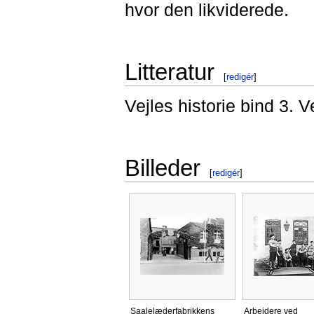
hvor den likviderede.
Litteratur
[
redigér
]
Vejles historie bind 3. V
Billeder
[
redigér
]
Saalelæderfabrikkens
Arbejdere ved