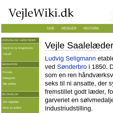
SIDE
REDIGÉR
HISTORIK
PERSONLIGE VÆRKTØJER
Vejle Saalelæder
Opret en ny brugerkonto
Log på
Ludvig Seligmann
etabl
NAVIGATION
ved
Sønderbro
i 1850. 
Forside
som en ren håndværks
Kategorier
seks til ni ansatte, der 
Alle artikler
fremstillet godt læder, f
DELTAGELSE
garveriet en sølvmedalj
Om VejleWiki
Industriudstilling.
Skriv en artikel