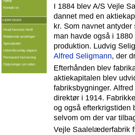
Hjælp
I 1884 blev A/S Vejle S
Kontakt os
dannet med en aktiekapi
VÆRKTØJER
kr. Som navnet antyder s
Hvad henviser hertil
man havde også i 1880 få
Relaterede ændringer
Specialsider
produktion. Ludvig Seli
Udskriftsvenlig udgave
Alfred Seligmann
, der d
Permanent henvisning
Oplysninger om siden
Efterhånden blev fabrik
aktiekapitalen blev udvi
fabriksbygninger. Alfre
direktør i 1914. Fabrik
og også efterkrigstiden 
selvom om der var tilba
Vejle Saalelæderfabrik 