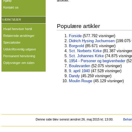
artikler.
Hjælp
Kontakt os
VÆRKTØJER
Populære artikler
Hvad henviser hertil
Relaterede ændringer
Forside
‏‎ (577.792 visninger)
Didrich Hysing Jochumsen
‏‎ (199.075
Specialsider
Borgvold
‏‎ (85.671 visninger)
Udskriftsvenlig udgave
Sct. Norberts Kirke
‏‎ (81.387 visninger
Sct. Johannes Kirke
‏‎ (74.875 visning
Permanent henvisning
1954 - Personer og begivenheder
‏‎ (
Oplysninger om siden
Boulevarden
‏‎ (52.075 visninger)
9. april 1940
‏‎ (47.528 visninger)
Dandy
‏‎ (45.259 visninger)
Moulin Rouge
‏‎ (45.129 visninger)
Denne side blev senest ændret 26. maj 2015 kl. 13:00.
Behand