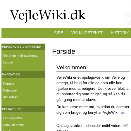
SIDE
VIS KILDETEKST
HISTORIK
PERSONLIGE VÆRKTØJER
Forside
Opret en ny brugerkonto
Log på
Velkommen!
NAVIGATION
VejleWiki er et opslagsværk om Vejle og
omegn, til brug for alle og som alle kan
Forside
hjælpe med at redigere. Det kræver blot, at
Kategorier
du opretter dig som bruger, og så kan du
Alle artikler
gå i gang med at skrive.
Du kan læse mere om, hvordan du opretter
DELTAGELSE
dig som bruger og benytter VejleWiki
her
.
Om VejleWiki
Skriv en artikel
Opslagsværket indeholder indtil videre 934