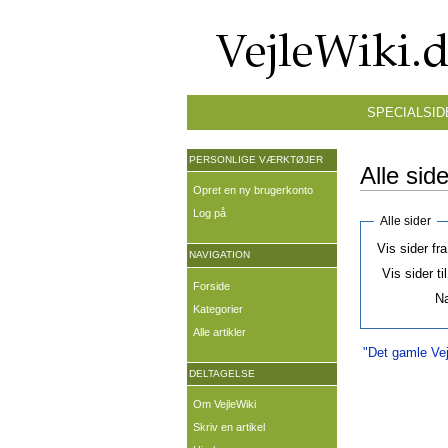
SPECIALSID
PERSONLIGE VÆRKTØJER
Alle side
Opret en ny brugerkonto
Log på
Alle sider
Vis sider fr
NAVIGATION
Vis sider ti
Forside
N
Kategorier
Alle artikler
"Det gamle Vej
DELTAGELSE
Om VejleWiki
Skriv en artikel