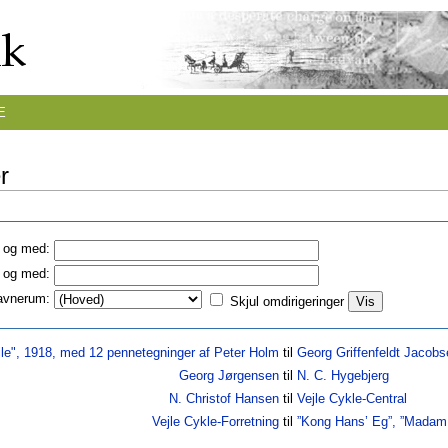
E
r
a og med:
l og med:
avnerum:
Skjul omdirigeringer
le", 1918, med 12 pennetegninger af Peter Holm
til
Georg Griffenfeldt Jacobs
Georg Jørgensen
til
N. C. Hygebjerg
N. Christof Hansen
til
Vejle Cykle-Central
Vejle Cykle-Forretning
til
”Kong Hans’ Eg”, ”Madam