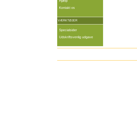
Hjælp
Kontakt os
VÆRKTØJER
Specialsider
Udskriftsvenlig udgave