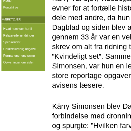
Hjælp
evner for at fortælle hi
Kontakt os
dele med andre, da hun 
VÆRKTØJER
Dagblad og siden blev a
Hvad henviser hertil
gennem 33 år var en ve
Relaterede ændringer
Specialsider
skrev om alt fra ridning
Udskriftsvenlig udgave
”Kvindeligt set”. Samme
Permanent henvisning
Oplysninger om siden
Simonsen, var hun en l
store reportage-opgaver
avisens læsere.
Kärry Simonsen blev D
forbindelse med dronnin
og spurgte: ”Hvilken f