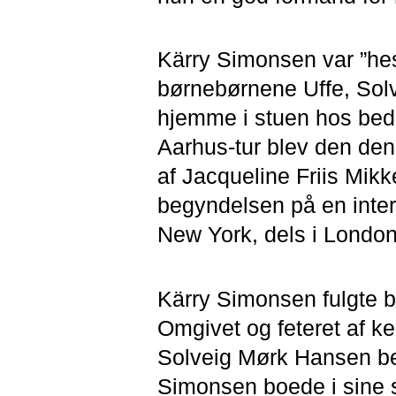
Kärry Simonsen var ”hes
børnebørnene Uffe, Solve
hjemme i stuen hos beds
Aarhus-tur blev den de
af Jacqueline Friis Mik
begyndelsen på en inter
New York, dels i London
Kärry Simonsen fulgte ba
Omgivet og feteret af k
Solveig Mørk Hansen beg
Simonsen boede i sine 