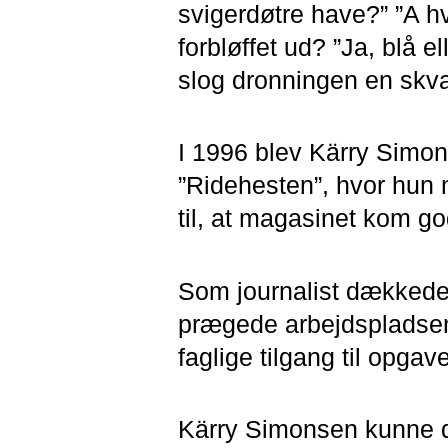
svigerdøtre have?” ”A h
forbløffet ud? ”Ja, blå 
slog dronningen en skval
I 1996 blev Kärry Simon
”Ridehesten”, hvor hun 
til, at magasinet kom go
Som journalist dækkede 
prægede arbejdspladse
faglige tilgang til opga
Kärry Simonsen kunne d