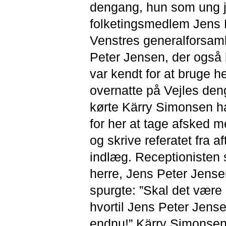
dengang, hun som ung jou
folketingsmedlem Jens P
Venstres generalforsaml
Peter Jensen, der også 
var kendt for at bruge h
overnatte på Vejles deng
kørte Kärry Simonsen ham
for her at tage afsked m
og skrive referatet fra 
indlæg. Receptionisten 
herre, Jens Peter Jense
spurgte: ”Skal det være 
hvortil Jens Peter Jensen
endnu!” Kärry Simonsen