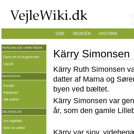
SIDE
REDIGÉR
HISTORIK
PERSONLIGE VÆRKTØJER
Kärry Simonsen
Opret en ny brugerkonto
Log på
Kärry Ruth Simonsen var
NAVIGATION
datter af Marna og Sør
Forside
byen ved bæltet.
Kategorier
Kärry Simonsen var genn
Alle artikler
år, som den gamle Lilleb
DELTAGELSE
Om VejleWiki
Skriv en artikel
Kärry var sjov, videbeg