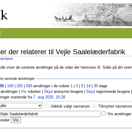
E
r der relaterer til Vejle Saalelæderfabrik
derfabrik
de viser de seneste ændringer på de sider der henvises til. Sider på din ove
r for seneste ændringer
50
|
100
|
250
|
500
ændringer i de sidste
1
|
3
|
7
|
14
|
30
dage
ændringer |
Vis
robotter |
Skjul
anonyme brugere |
Skjul
registrerede brugere 
inger startende fra
7. aug 2026, 15:28
Udeluk valgt navnerum
Tilknyttet navnerum
Vis ændringer 
stedet