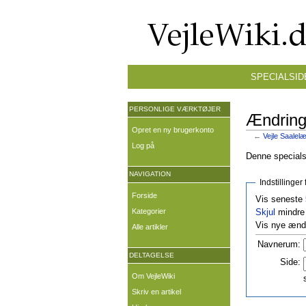
SPECIALSID
PERSONLIGE VÆRKTØJER
Ændringe
Opret en ny brugerkonto
←
Vejle Saalelæ
Log på
Denne specialsi
NAVIGATION
Indstillinge
Forside
Vis seneste
Kategorier
Skjul
mindre 
Vis nye ændr
Alle artikler
Navnerum:
DELTAGELSE
Side:
Om VejleWiki
Skriv en artikel