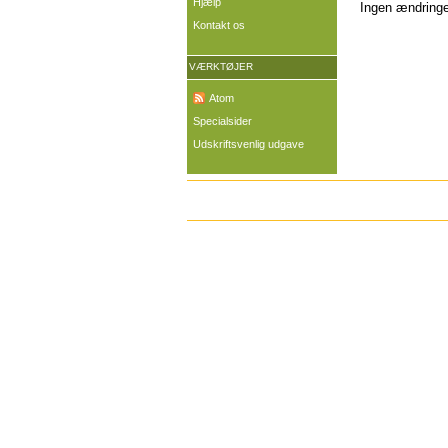
Hjælp
Ingen ændringer
Kontakt os
VÆRKTØJER
Atom
Specialsider
Udskriftsvenlig udgave