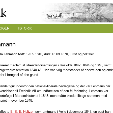
DIGÉR
HISTORIK
hmann
la Lehmann født: 19.05.1810, død: 13.09.1870, jurist og politiker.
været medlem af stænderforsamlingen i Roskilde 1842, 1844 og 1846, samt
gerrepræsentation 1840-48. Han var ivrig modstander af enevælden og endt
der i fængsel af den grund.
dende figur indenfor den national-liberale bevægelse og det var Lehmann der
ndelsen til Frederik VII om indførelsen af den fri forfatning. Lehmann var
portefølje i Martsministeriet i 1848, men måtte træde tilbage sammen med
teriet i november 1848.
afløste
E. S. E. Heltzen
som amtmand i Vejle i december 1848, en post han