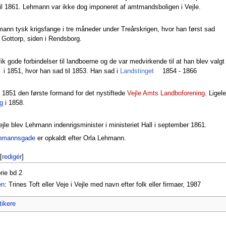
til 1861. Lehmann var ikke dog imponeret af amtmandsboligen i Vejle.
mann tysk krigsfange i tre måneder under Treårskrigen, hvor han først sad
 Gottorp, siden i Rendsborg.
k gode forbindelser til landboerne og de var medvirkende til at han blev valgt
i 1851, hvor han sad til 1853. Han sad i
Landstinget
1854 - 1866
 1851 den første formand for det nystiftede
Vejle Amts Landboforening
. Ligel
ug
i 1858.
 Vejle blev Lehmann indenrigsminister i ministeriet Hall i september 1861.
ehmannsgade
er opkaldt efter Orla Lehmann.
[
redigér
]
rie bd 2
en
: Trines Toft eller Veje i Vejle med navn efter folk eller firmaer, 1987
tikere