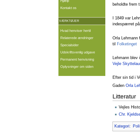
Hjælp
beholdte frem 
Kontakt os
I 1849 var Leh
VÆRKTØJER
indespærret på
Hvad henviser hertil
Orla Lehmann fi
Relaterede ændringer
til
Folketinget
Specialsider
Udskriftsvenlig udgave
Lehmann blev i
Permanent henvisning
Vejle Skyttela
Oplysninger om siden
Efter sin tid i
Gaden
Orla L
Litteratur
Vejles Histo
Chr. Kjelds
Kategori
:
Poli