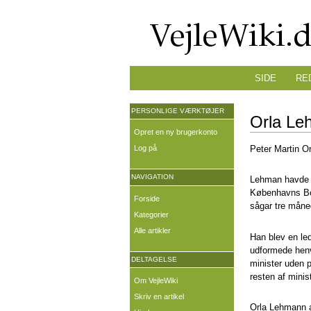
SIDE
RE
PERSONLIGE VÆRKTØJER
Orla Le
Opret en ny brugerkonto
Log på
Peter Martin Or
NAVIGATION
Lehman havde 
Københavns Bor
Forside
sågar tre måne
Kategorier
Alle artikler
Han blev en le
udformede henve
DELTAGELSE
minister uden 
resten af minis
Om VejleWiki
Skriv en artikel
Orla Lehmann 