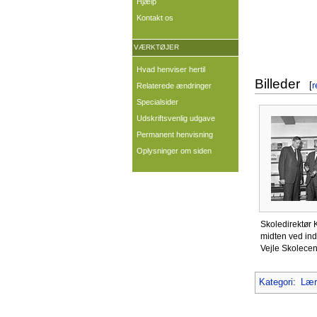
Hjælp
Kontakt os
VÆRKTØJER
Hvad henviser hertil
Billeder
[
r
Relaterede ændringer
Specialsider
Udskriftsvenlig udgave
Permanent henvisning
Oplysninger om siden
Skoledirektør 
midten ved ind
Vejle Skolecen
Kategori
:
Lær