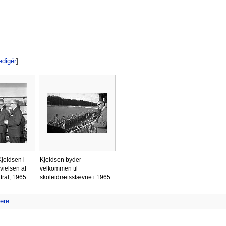
edigér
]
Kjeldsen i
Kjeldsen byder
vielsen af
velkommen til
tral, 1965
skoleidrætsstævne i 1965
ere