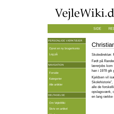
SIDE
RE
PERSONLIGE VÆRKTØJER
Christia
Opret en ny brugerkonto
Log på
Skoledirektør.
Født på Rander
NAVIGATION
lærerjobs kom h
han i 1978 gik 
Forside
Kjeldsen vil is
Kategorier
Skolehistorie”,
Alle artikler
alle de forskel
opslagsværk, og
DELTAGELSE
en lang række g
Om VejleWiki
Skriv en artikel