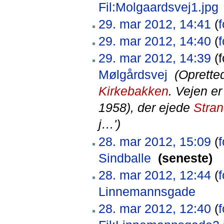
Fil:Molgaardsvej1.jpg
‎
29. mar 2012, 14:41
(
f
29. mar 2012, 14:40
(
f
29. mar 2012, 14:39
(f
Mølgårdsvej
‎
(Oprette
Kirkebakken
. Vejen er
1958), der ejede
Stra
j…')
28. mar 2012, 15:09
(
f
Sindballe
‎
(seneste)
28. mar 2012, 12:44
(
f
Linnemannsgade
‎
28. mar 2012, 12:40
(
f