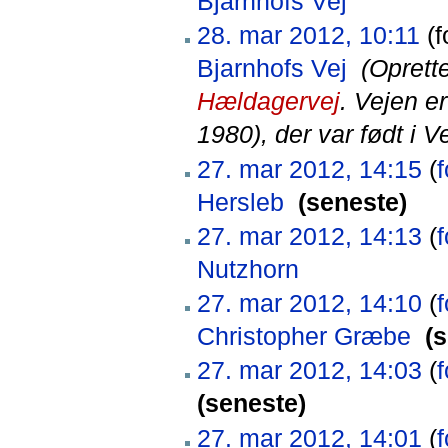
Bjarnhofs Vej
‎
28. mar 2012, 10:11
(f
Bjarnhofs Vej
‎
(Oprett
Hældagervej
. Vejen er
1980), der var født i Ve
27. mar 2012, 14:15
(
f
Hersleb
‎
(seneste)
27. mar 2012, 14:13
(
f
Nutzhorn
‎
27. mar 2012, 14:10
(
f
Christopher Græbe
‎
(
27. mar 2012, 14:03
(
f
(seneste)
27. mar 2012, 14:01
(
f