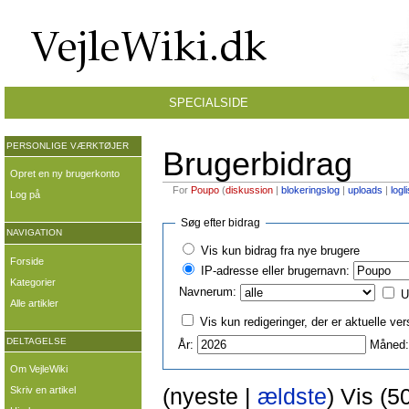
SPECIALSIDE
PERSONLIGE VÆRKTØJER
Brugerbidrag
Opret en ny brugerkonto
For
Poupo
(
diskussion
|
blokeringslog
|
uploads
|
logl
Log på
Søg efter bidrag
NAVIGATION
Vis kun bidrag fra nye brugere
Forside
IP-adresse eller brugernavn:
Kategorier
Navnerum:
U
Alle artikler
Vis kun redigeringer, der er aktuelle ver
DELTAGELSE
År:
Måned:
Om VejleWiki
(nyeste |
ældste
) Vis (5
Skriv en artikel