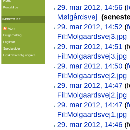
Hjælp
29. mar 2012, 14:56
(
f
Kontakt os
Mølgårdsvej
‎
(seneste
VÆRKTØJER
29. mar 2012, 14:52
(
f
Atom
Fil:Molgaardsvej3.jpg
Brugerbidrag
Loglister
29. mar 2012, 14:51
(f
Specialsider
Fil:Molgaardsvej3.jpg
‎
Udskriftsvenlig udgave
29. mar 2012, 14:50
(
f
Fil:Molgaardsvej2.jpg
29. mar 2012, 14:47
(f
Fil:Molgaardsvej2.jpg
‎
29. mar 2012, 14:47
(
f
Fil:Molgaardsvej1.jpg
29. mar 2012, 14:46
(f