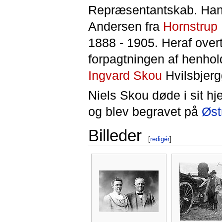
Repræsentantskab. Han
Andersen fra
Hornstrup 
1888 - 1905. Heraf ove
forpagtningen af henho
Ingvard Skou
Hvilsbjerg
Niels Skou døde i sit h
og blev begravet på
Øst
Billeder
[
redigér
]