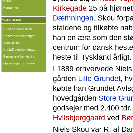
Hjælp
Kirkegade
25 på hjørnet
Kontakt os
Dæmningen
. Skou forp
VÆRKTØJER
staldene og tilkøbte 
Hvad henviser hertil
han en æra som den stø
Relaterede ændringer
Specialsider
centrum for dansk hesteh
Udskriftsvenlig udgave
heste til Tyskland årligt.
Permanent henvisning
Oplysninger om siden
I 1889 erhvervede Niel
gården
Lille Grundet
, h
købte han Grundet Avlsg
hovedgården
Store Gru
godsejer med 2.400 tdr.
Hvilsbjerggaard
ved
Bø
Niels Skou var R. af Dan