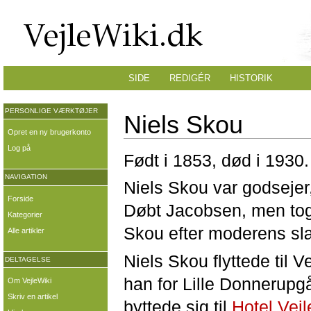
SIDE
REDIGÉR
HISTORIK
PERSONLIGE VÆRKTØJER
Niels Skou
Opret en ny brugerkonto
Log på
Født i 1853, død i 1930.
NAVIGATION
Niels Skou var godsejer
Forside
Døbt Jacobsen, men tog
Kategorier
Skou efter moderens sl
Alle artikler
Niels Skou flyttede til Ve
DELTAGELSE
han for Lille Donnerupg
Om VejleWiki
Skriv en artikel
byttede sig til
Hotel Vejl