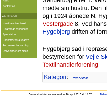
Hjælp
mødte sin hustru. Den lil
Kontakt os
og i 1924 åbnede N. Hy
VÆRKTØJER
Vestergade
8. Ved hans
Hvad henviser hertil
Relaterede ændringer
Hygebjerg
driften af for
Specialsider
Udskriftsvenlig udgave
Permanent henvisning
Hygebjerg sad i repræs
Oplysninger om siden
bestyrrelsen for
Vejle S
Textilhandlerforening
.
Kategori
:
Erhvervsfolk
Denne side blev senest ændret 26. april 2015 kl. 14:57.
Behan