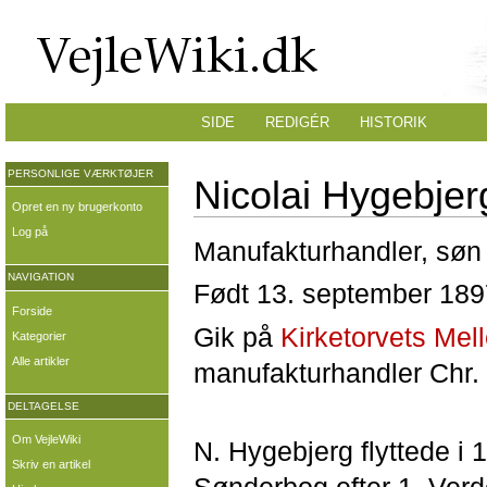
SIDE
REDIGÉR
HISTORIK
PERSONLIGE VÆRKTØJER
Nicolai Hygebjer
Opret en ny brugerkonto
Log på
Manufakturhandler, søn
NAVIGATION
Født 13. september 1897
Forside
Gik på
Kirketorvets Mel
Kategorier
Alle artikler
manufakturhandler Chr.
DELTAGELSE
Om VejleWiki
N. Hygebjerg flyttede i 
Skriv en artikel
Sønderbog efter 1. Verd