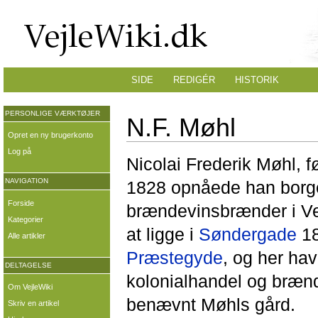
SIDE
REDIGÉR
HISTORIK
PERSONLIGE VÆRKTØJER
N.F. Møhl
Opret en ny brugerkonto
Log på
Nicolai Frederik Møhl, fø
NAVIGATION
1828 opnåede han borg
Forside
brændevinsbrænder i Vej
Kategorier
at ligge i
Søndergade
18
Alle artikler
Præstegyde
, og her ha
DELTAGELSE
kolonialhandel og brænd
Om VejleWiki
benævnt Møhls gård.
Skriv en artikel