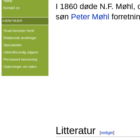
Hjælp
I 1860 døde N.F. Møhl, 
Kontakt os
søn
Peter Møhl
forretni
VÆRKTØJER
Hvad henviser hertil
Relaterede ændringer
Specialsider
Udskriftsvenlig udgave
Permanent henvisning
Oplysninger om siden
Litteratur
[
redigér
]