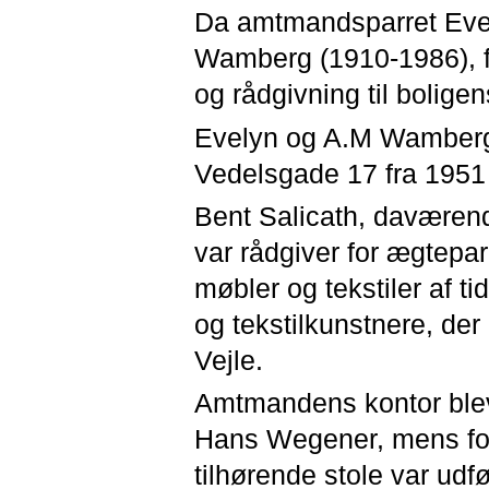
Da amtmandsparret Eve
Wamberg (1910-1986), fly
og rådgivning til boligen
Evelyn og A.M Wamberg
Vedelsgade 17 fra 1951 
Bent Salicath, daværend
var rådgiver for ægtepa
møbler og tekstiler af 
og tekstilkunstnere, der
Vejle.
Amtmandens kontor blev
Hans Wegener, mens for
tilhørende stole var udfø