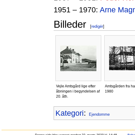
1951 – 1970:
Arne Mag
Billeder
[
redigér
]
Vejle Amtsgård lige efter
Amtsgården fra h
åbningen i begyndelsen af
1980
20. åth.
Kategori
:
Ejendomme