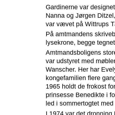
Gardinerne var designet
Nanna og Jørgen Ditzel,
var vævet på Wittrups T
På amtmandens skrivebo
lysekrone, begge tegne
Amtmandsboligens store
var udstyret med møbler
Wanscher. Her har Evel
kongefamilien flere gang
1965 holdt de frokost fo
prinsesse Benedikte i f
led i sommertogtet med
I 1974 var det dronning 