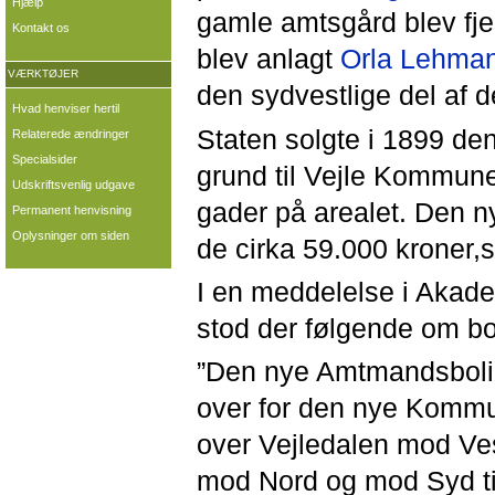
Hjælp
gamle amtsgård blev fjer
Kontakt os
blev anlagt
Orla Lehma
VÆRKTØJER
den sydvestlige del af
Hvad henviser hertil
Staten solgte i 1899 de
Relaterede ændringer
Specialsider
grund til Vejle Kommune
Udskriftsvenlig udgave
gader på arealet. Den n
Permanent henvisning
Oplysninger om siden
de cirka 59.000 kroner,
I en meddelelse i Akade
stod der følgende om bo
”Den nye Amtmandsbolig 
over for den nye Kommu
over Vejledalen mod Ves
mod Nord og mod Syd ti