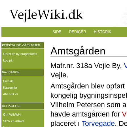
SIDE
REDIGÉR
HISTORIK
PERSONLIGE VÆRKTØJER
Amtsgården
Opret en ny brugerkonto
Log på
Matr.nr. 318a Vejle By,
NAVIGATION
Vejle.
Forside
Amtsgården blev opfør
Kategorier
kongelig bygningsinspe
Alle artikler
Vilhelm Petersen som ark
DELTAGELSE
havde amtsgården for
V
Om VejleWiki
placeret i
Torvegade
. D
Skriv en artikel