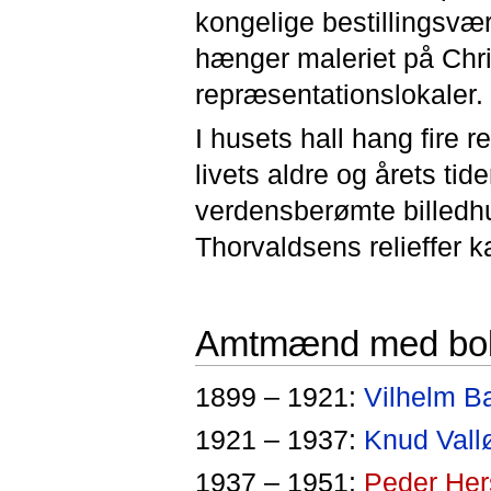
kongelige bestillingsvær
hænger maleriet på Chri
repræsentationslokaler.
I husets hall hang fire r
livets aldre og årets ti
verdensberømte billedhu
Thorvaldsens relieffer 
Amtmænd med boli
1899 – 1921:
Vilhelm Ba
1921 – 1937:
Knud Vall
1937 – 1951:
Peder He