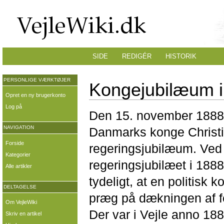
SIDE
REDIGÉR
HISTORIK
PERSONLIGE VÆRKTØJER
Kongejubilæum i
Opret en ny brugerkonto
Log på
Den 15. november 1888
NAVIGATION
Danmarks konge Christi
Forside
regeringsjubilæum. Ved
Kategorier
regeringsjubilæet i 188
Alle artikler
tydeligt, at en politisk ko
DELTAGELSE
præg på dækningen af f
Om VejleWiki
Der var i Vejle anno 18
Skriv en artikel