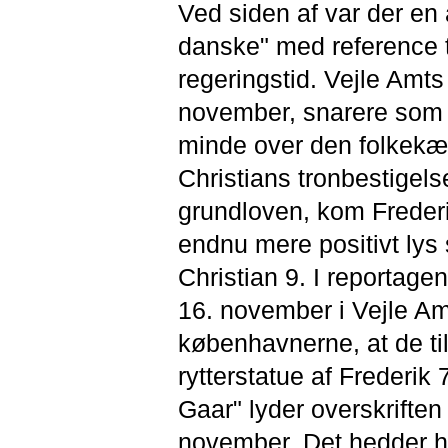
Ved siden af var der en 
danske" med reference ti
regeringstid. Vejle Amt
november, snarere som 
minde over den folkekær
Christians tronbestigel
grundloven, kom Frederik
endnu mere positivt lys 
Christian 9. I reportag
16. november i Vejle Am
københavnerne, at de ti
rytterstatue af Frederik 
Gaar" lyder overskrifte
november. Det hedder he