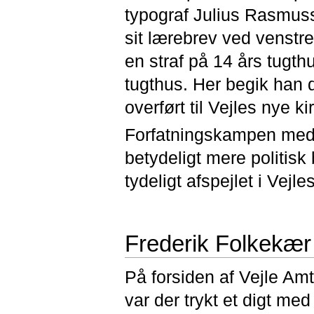
typograf Julius Rasmuss
sit lærebrev ved venstr
en straf på 14 års tugt
tugthus. Her begik han
overført til Vejles nye 
Forfatningskampen medvi
betydeligt mere politisk
tydeligt afspejlet i Vejl
Frederik Folkekær 
På forsiden af Vejle A
var der trykt et digt med