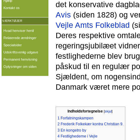
Hjælp
det konservative dagbl
Kontakt os
Avis
(siden 1828) og ve
VÆRKTØJER
Vejle Amts Folkeblad
(s
Hvad henviser hertil
Deres respektive omtale
Relaterede ændringer
regeringsjubilæet vidner
Specialsider
Udskriftsvenlig udgave
festlighederne blev brug
Permanent henvisning
påskud til en regulær po
Oplysninger om siden
Sjældent, om nogensinde
Danmark været mere poli
Indholdsfortegnelse
[
skjul
]
1
Forfatningskampen
2
Frederik Folkekær kontra Christian 9.
3
En kongetro by
4
Festlighederne i Vejle