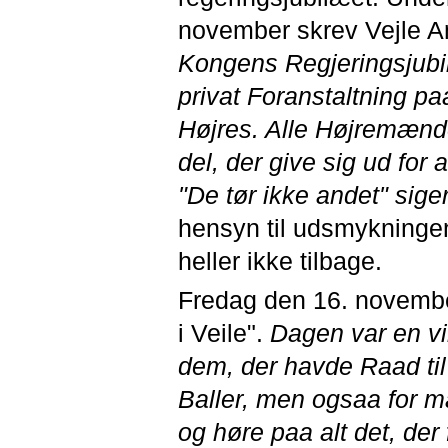
november skrev Vejle A
Kongens Regjeringsjubi
privat Foranstaltning pa
Højres. Alle Højremænde
del, der give sig ud for
"De tør ikke andet" sig
hensyn til udsmykningen
heller ikke tilbage.
Fredag den 16. novemb
i Veile".
Dagen var en vir
dem, der havde Raad til 
Baller, men ogsaa for m
og høre paa alt det, der