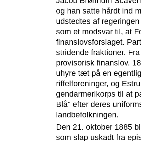
Jacob Brønnum Scaveniu
og han satte hårdt ind m
udstedtes af regeringen 
som et modsvar til, at F
finanslovsforslaget. Part
stridende fraktioner. Fr
provisorisk finanslov. 1
uhyre tæt på en egentli
riffelforeninger, og Est
gendarmerikorps til at pa
Blå" efter deres uniform
landbefolkningen.
Den 21. oktober 1885 bl
som slap uskadt fra epi