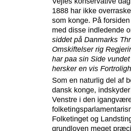
Vejles konservative dag
1888 har ikke overrask
som konge. På forsiden 
med disse indledende o
siddet på Danmarks Thro
Omskiftelser rig Regjerin
har paa sin Side vundet 
hersker en vis Fortrolig
Som en naturlig del af b
dansk konge, indskyder
Venstre i den igangvær
folketingsparlamentarism
Folketinget og Landsting
grundloven meget præcis