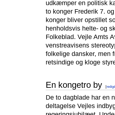
udkæmper en politisk k
to konger Frederik 7. og 
konger bliver opstillet
henholdsvis helte- og s
Folkeblad. Vejle Amts A
venstreavisens stereoty
folkelige dansker, men 
retsindige og kloge sty
En kongetro by
[
redig
De to dagblade har en no
deltagelse Vejles indby
regeringsjubilæet. Under