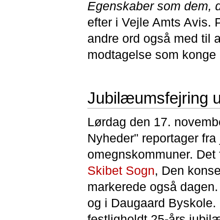
Egenskaber som dem, d
efter i Vejle Amts Avis
andre ord også med til a
modtagelse som konge i
Jubilæumsfejring u
Lørdag den 17. novembe
Nyheder" reportager fra 
omegnskommuner. Det fre
Skibet Sogn
, Den konse
markerede også dagen.
og i Daugaard Byskole.
festligholdt 25-års jubi