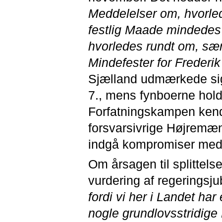
Meddelelser om, hvorl
festlig Maade mindede
hvorledes rundt om, sæ
Mindefester for Frederi
Sjælland udmærkede sig 
7., mens fynboerne holdt
Forfatningskampen kendt
forsvarsivrige Højremænd
indgå kompromiser med 
Om årsagen til splittel
vurdering af regeringsj
fordi vi her i Landet ha
nogle grundlovsstridige 