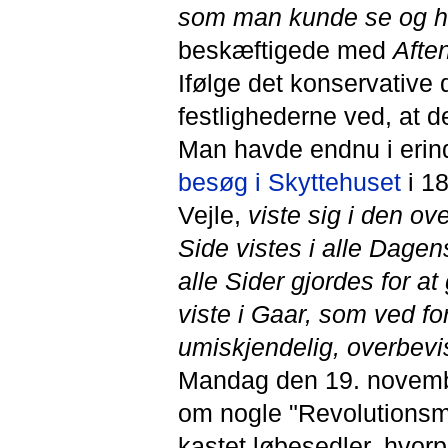
som man kunde se og h
beskæftigede med
Afte
Ifølge det konservative
festlighederne ved, at d
Man havde endnu i erind
besøg i Skyttehuset
i 18
Vejle,
viste sig i den ov
Side vistes i alle Dagen
alle Sider gjordes for a
viste i Gaar, som ved fo
umiskjendelig, overbev
Mandag den 19. november
om nogle "Revolutionsm
kastet løbesedler, hvor