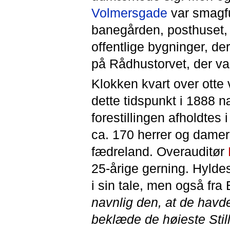
Volmersgade
var smagfu
banegården, posthuset, 
offentlige bygninger, d
på Rådhustorvet, der v
Klokken kvart over otte v
dette tidspunkt i 1888 n
forestillingen afholdtes i
ca. 170 herrer og damer
fædreland. Overauditør
25-årige gerning. Hyld
i sin tale, men også fra
navnlig den, at de havd
beklæde de høieste Stil