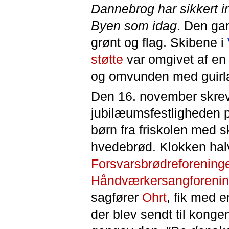
Dannebrog har sikkert i
Byen som idag
. Den ga
grønt og flag. Skibene i
støtte
var omgivet af en
og omvunden med guirla
Den 16. november skrev
jubilæumsfestligheden på
børn fra friskolen med 
hvedebrød. Klokken hal
Forsvarsbrødreforening
Håndværkersangforeni
sagfører
Ohrt
, fik med 
der blev sendt til konge