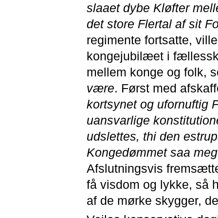
slaaet dybe Kløfter mel
det store Flertal af sit F
regimente fortsatte, vill
kongejubilæet i fællessk
mellem konge og folk, 
være
. Først med afskaff
kortsynet og ufornuftig P
uansvarlige konstitution
udslettes, thi den estr
Kongedømmet saa meget, 
Afslutningsvis fremsætt
få visdom og lykke, så 
af de mørke skygger, de