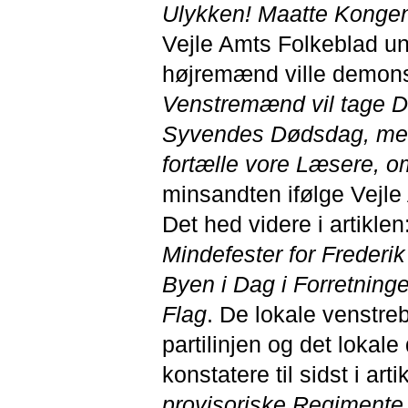
Ulykken! Maatte Kongen
Vejle Amts Folkeblad un
højremænd ville demons
Venstremænd vil tage De
Syvendes Dødsdag, men v
fortælle vore Læsere, o
minsandten ifølge Vejle 
Det hed videre i artiklen
Mindefester for Frederik
Byen i Dag i Forretninge
Flag
. De lokale venstre
partilinjen og det lokal
konstatere til sidst i arti
provisoriske Regimente