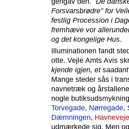
gengav den.
"De dansk
Forsvarsbrødre" for Veil
festlig Procession i Da
fremhæve vor allerunde
og det kongelige Hus
.
Illuminationen fandt st
otte. Vejle Amts Avis sk
kjende igjen, et saadant
Mange steder sås i tran
navnetræk og årstallene
nogle butiksudsmykning
Torvegade
,
Nørregade
,
Dæmningen
,
Havnevej
udmærkede sig. Men o