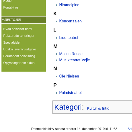
Hjælp
Himmelpind
Kontakt os
K
VÆRKTØJER
Koncertsalen
Hvad henviser hertil
L
Relaterede ændringer
Lido-teatret
Specialsider
M
Udskriftsvenlig udgave
Moulin Rouge
Permanent henvisning
Musikteatret Vejle
Oplysninger om siden
N
Ole Nielsen
P
Paladsteatret
Kategori
:
Kultur & fritid
Denne side blev senest ændret 14. december 2010 kl. 11:38.
Beh