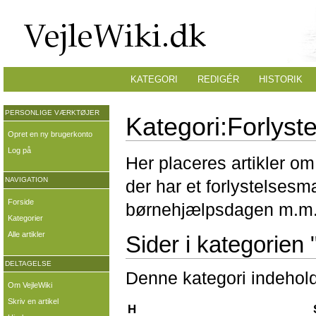
KATEGORI
REDIGÉR
HISTORIK
PERSONLIGE VÆRKTØJER
Kategori:Forlyste
Opret en ny brugerkonto
Log på
Her placeres artikler o
NAVIGATION
der har et forlystelses
Forside
børnehjælpsdagen m.m
Kategorier
Alle artikler
Sider i kategorien 
DELTAGELSE
Denne kategori indehold
Om VejleWiki
Skriv en artikel
H