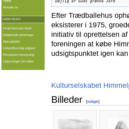
Hjælp
Dejlig er Guds grønne Jord
Kontakt os
Efter Trædballehus oph
VÆRKTØJER
eksisterer i 1975, groed
Hvad henviser hertil
initiativ til oprettelsen
Relaterede ændringer
foreningen at købe Himm
Specialsider
Udskriftsvenlig udgave
udsigtspunktet igen kan
Permanent henvisning
Oplysninger om siden
Kulturselskabet Himme
Billeder
[
redigér
]