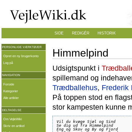
SIDE
REDIGÉR
HISTORIK
PERSONLIGE VÆRKTØJER
Himmelpind
Opret en ny brugerkonto
Log på
Udsigtspunkt i
Trædball
NAVIGATION
spillemand og indehaver
Forside
Trædballehus
,
Frederik 
Kategorier
På toppen stod en flags
Alle artikler
stor kampesten kunne 
DELTAGELSE
Om VejleWiki
Vil du kvæge Sjæl og Sind
Se dig ud fra Himmelpind
Skriv en artikel
Eng og Skov og By og Fjord