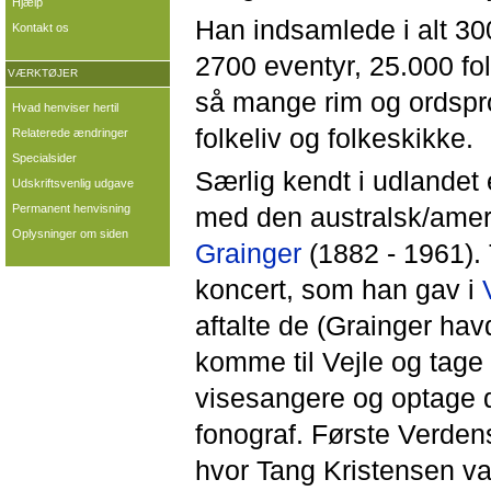
Hjælp
Han indsamlede i alt 300
Kontakt os
2700 eventyr, 25.000 fo
VÆRKTØJER
så mange rim og ordspro
Hvad henviser hertil
folkeliv og folkeskikke.
Relaterede ændringer
Specialsider
Særlig kendt i udlandet
Udskriftsvenlig udgave
Permanent henvisning
med den australsk/ameri
Oplysninger om siden
Grainger
(1882 - 1961).
koncert, som han gav i
aftalte de (Grainger hav
komme til Vejle og tage
visesangere og optage 
fonograf. Første Verdens
hvor Tang Kristensen va