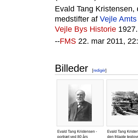
Evald Tang Kristensen, d
medstifter af
Vejle Amts
Vejle Bys Historie
1927.
--
FMS
22. mar 2011, 22
Billeder
[
redigér
]
Evald Tang Kristensen -
Evald Tang Kriste
portræt ved 80 års
den frilagte teglov