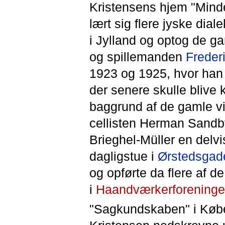
Kristensens hjem "Mind
lært sig flere jyske dial
i Jylland og optog de g
og spillemanden
Freder
1923 og 1925, hvor han
der senere skulle blive
baggrund af de gamle vi
cellisten Herman Sandb
Brieghel-Müller en delvis
dagligstue i
Ørstedsgad
og opførte da flere af 
i
Haandværkerforening
"Sagkundskaben" i Køben