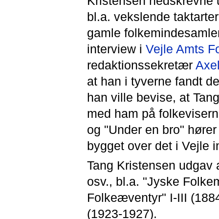
Kristensen nedskrevne 
bl.a. vekslende taktart
gamle folkemindesamlers
interview i
Vejle Amts F
redaktionssekretær
Axe
at han i tyverne fandt d
han ville bevise, at Tang
med ham på folkeviserne
og "Under en bro" hører 
bygget over det i Vejle 
Tang Kristensen udgav a
osv., bl.a. "Jyske Folke
Folkeæventyr" I-III (18
(1923-1927).