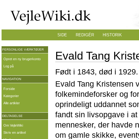
SIDE
REDIGÉR
HISTORIK
PERSONLIGE VÆRKTØJER
Evald Tang Kris
Opret en ny brugerkonto
Log på
Født i 1843, død i 1929.
NAVIGATION
Evald Tang Kristensen 
Forside
folkemindeforsker og forf
Kategorier
oprindeligt uddannet s
Alle artikler
fandt sin livsopgave i at 
DELTAGELSE
mennesker, der havde no
Om VejleWiki
om gamle skikke, eventy
Skriv en artikel