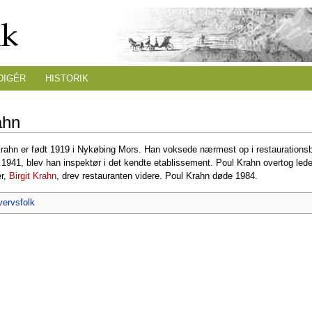
DIGÉR
HISTORIK
ahn
Krahn er født 1919 i Nykøbing Mors. Han voksede nærmest op i restaurations
 1941, blev han inspektør i det kendte etablissement. Poul Krahn overtog lede
er,
Birgit Krahn
, drev restauranten videre. Poul Krahn døde 1984.
vervsfolk