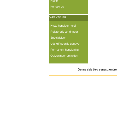
Hjælp
Kontakt os
VÆRKTØJER
Hvad henviser hertil
Relaterede ændringer
Specialsider
Udskriftsvenlig udgave
Permanent henvisning
Oplysninger om siden
Denne side blev senest ændret 