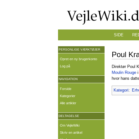
SIDE
RE
PERSONLIGE VÆRKTØJER
Poul Kr
Opret en ny brugerkonto
Log på
Direktør Poul 
Moulin Rouge
i
hvor hans datt
NAVIGATION
Forside
Kategori
:
Erh
Kategorier
Alle artikler
DELTAGELSE
Om VejleWiki
Skriv en artikel