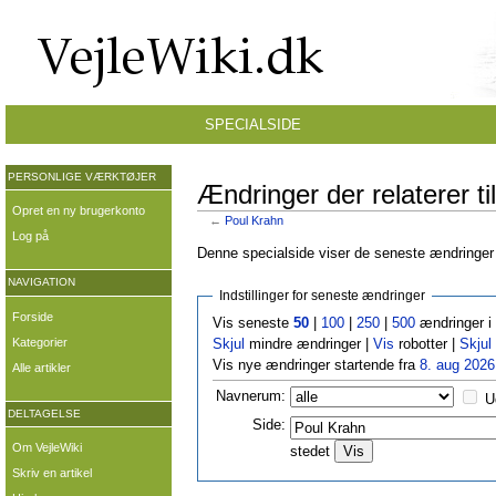
SPECIALSIDE
PERSONLIGE VÆRKTØJER
Ændringer der relaterer ti
Opret en ny brugerkonto
←
Poul Krahn
Log på
Denne specialside viser de seneste ændringer p
NAVIGATION
Indstillinger for seneste ændringer
Forside
Vis seneste
50
|
100
|
250
|
500
ændringer i
Kategorier
Skjul
mindre ændringer |
Vis
robotter |
Skjul
Vis nye ændringer startende fra
8. aug 2026
Alle artikler
Navnerum:
U
DELTAGELSE
Side:
Om VejleWiki
stedet
Skriv en artikel