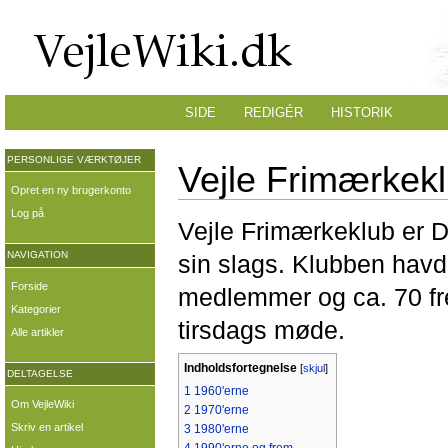
SIDE
REDIGÉR
HISTORIK
PERSONLIGE VÆRKTØJER
Vejle Frimærkek
Opret en ny brugerkonto
Log på
Vejle Frimærkeklub er D
NAVIGATION
sin slags. Klubben havd
Forside
medlemmer og ca. 70 fr
Kategorier
tirsdags møde.
Alle artikler
Indholdsfortegnelse
[
skjul
]
DELTAGELSE
1
1960'erne
Om VejleWiki
2
1970'erne
Skriv en artikel
3
1980'erne