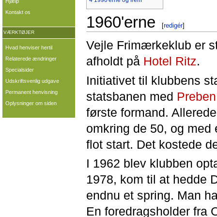
4
1990'erne og frem
Hjælp
Kontakt os
1960'erne
[
redigér
]
VÆRKTØJER
Vejle Frimærkeklub er st
Hvad henviser hertil
afholdt på
Hotel Ritz
.
Relaterede ændringer
Specialsider
Initiativet til klubbens
Udskriftsvenlig udgave
Permanent henvisning
statsbanen med
Preben
Oplysninger om siden
første formand. Allerede
omkring de 50, og med 
flot start. Det kostede 
I 1962 blev klubben opta
1978, kom til at hedde 
endnu et spring. Man ha
En foredragsholder fra 