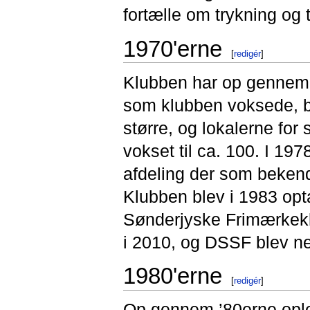
fortælle om trykning og 
1970'erne
[
redigér
]
Klubben har op gennem 
som klubben voksede, ble
større, og lokalerne fo
vokset til ca. 100. I 19
afdeling der som bekendt
Klubben blev i 1983 op
Sønderjyske Frimærkekl
i 2010, og DSSF blev ne
1980'erne
[
redigér
]
Op gennem ’80erne ople