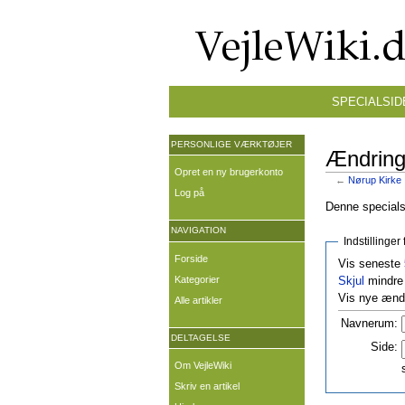
SPECIALSID
PERSONLIGE VÆRKTØJER
Ændringe
Opret en ny brugerkonto
←
Nørup Kirke
Log på
Denne specialsi
NAVIGATION
Indstillinge
Forside
Vis seneste
Kategorier
Skjul
mindre 
Vis nye ændr
Alle artikler
Navnerum:
DELTAGELSE
Side:
Om VejleWiki
Skriv en artikel