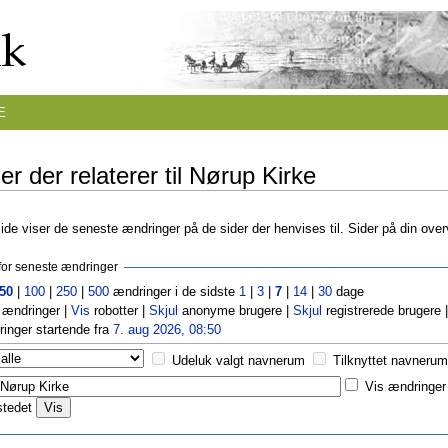
E
r der relaterer til Nørup Kirke
de viser de seneste ændringer på de sider der henvises til. Sider på din ove
r for seneste ændringer
50
|
100
|
250
|
500
ændringer i de sidste
1
|
3
|
7
|
14
|
30
dage
ændringer |
Vis
robotter |
Skjul
anonyme brugere |
Skjul
registrerede brugere 
inger startende fra
7. aug 2026, 08:50
Udeluk valgt navnerum
Tilknyttet navnerum
Vis ændringer 
stedet