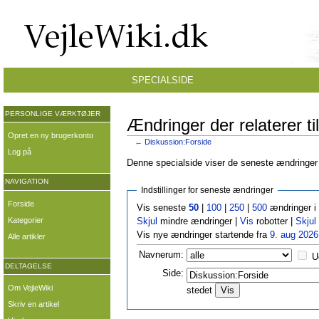
SPECIALSIDE
PERSONLIGE VÆRKTØJER
Ændringer der relaterer ti
Opret en ny brugerkonto
←
Diskussion:Forside
Log på
Denne specialside viser de seneste ændringer p
NAVIGATION
Indstillinger for seneste ændringer
Forside
Vis seneste
50
|
100
|
250
|
500
ændringer i
Kategorier
Skjul
mindre ændringer |
Vis
robotter |
Skjul
Vis nye ændringer startende fra
9. aug 2026
Alle artikler
Navnerum:
U
DELTAGELSE
Side:
Om VejleWiki
stedet
Skriv en artikel