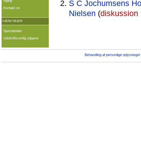
Hjælp
S C Jochumsens Hote
Kontakt os
Nielsen
(
diskussion
VÆRKTØJER
Specialsider
Udskriftsvenlig udgave
Behandling af personlige oplysninger