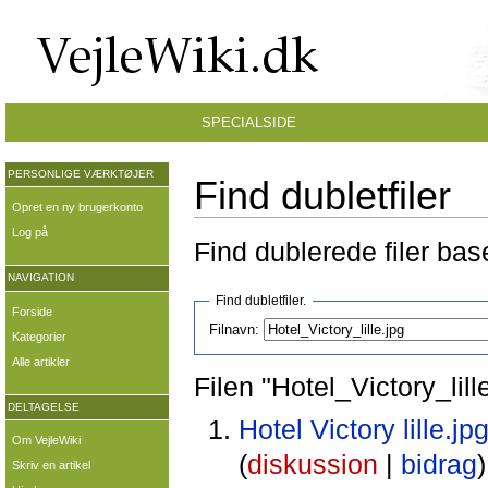
SPECIALSIDE
PERSONLIGE VÆRKTØJER
Find dubletfiler
Opret en ny brugerkonto
Log på
Find dublerede filer ba
NAVIGATION
Find dubletfiler.
Forside
Filnavn:
Kategorier
Alle artikler
Filen "Hotel_Victory_lill
DELTAGELSE
Hotel Victory lille.jp
Om VejleWiki
(
diskussion
|
bidrag
)
Skriv en artikel