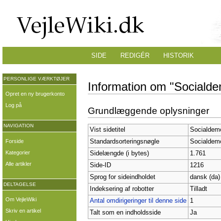
SIDE
REDIGÉR
HISTORIK
PERSONLIGE VÆRKTØJER
Information om "Socialde
Opret en ny brugerkonto
Log på
Grundlæggende oplysninger
NAVIGATION
Vist sidetitel
Socialdemo
Forside
Standardsorteringsnøgle
Socialdemo
Kategorier
Sidelængde (i bytes)
1.761
Alle artikler
Side-ID
1216
Sprog for sideindholdet
dansk (da)
DELTAGELSE
Indeksering af robotter
Tilladt
Om VejleWiki
Antal omdirigeringer til denne side
1
Skriv en artikel
Talt som en indholdsside
Ja