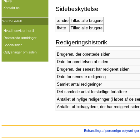
Hjælp
Sidebeskyttelse
Kontakt os
ændre
Tillad alle brugere
VÆRKTØJER
flytte
Tillad alle brugere
Hvad henviser hertil
Relaterede ændringer
Redigeringshistorik
Specialsider
Oplysninger om siden
Brugeren, der oprettede siden
Dato for oprettelsen af siden
Brugeren, der senest har redigeret siden
Dato for seneste redigering
Samlet antal redigeringer
Det samlede antal forskellige forfattere
Antallet af nylige redigeringer (i løbet af de s
Antallet af bidragydere, der har redigeret siden
Behandling af personlige oplysninger