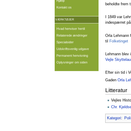
Hjælp
beholdte frem 
Kontakt os
I 1849 var Leh
VÆRKTØJER
indespærret på
Hvad henviser hertil
Orla Lehmann fi
Relaterede ændringer
til
Folketinget
Specialsider
Udskriftsvenlig udgave
Lehmann blev i
Permanent henvisning
Vejle Skyttela
Oplysninger om siden
Efter sin tid i
Gaden
Orla L
Litteratur
Vejles Histo
Chr. Kjelds
Kategori
:
Poli