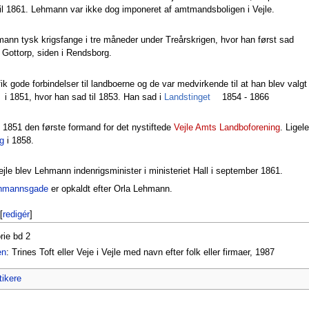
til 1861. Lehmann var ikke dog imponeret af amtmandsboligen i Vejle.
mann tysk krigsfange i tre måneder under Treårskrigen, hvor han først sad
 Gottorp, siden i Rendsborg.
k gode forbindelser til landboerne og de var medvirkende til at han blev valgt
i 1851, hvor han sad til 1853. Han sad i
Landstinget
1854 - 1866
 1851 den første formand for det nystiftede
Vejle Amts Landboforening
. Ligel
ug
i 1858.
 Vejle blev Lehmann indenrigsminister i ministeriet Hall i september 1861.
ehmannsgade
er opkaldt efter Orla Lehmann.
[
redigér
]
rie bd 2
en
: Trines Toft eller Veje i Vejle med navn efter folk eller firmaer, 1987
tikere