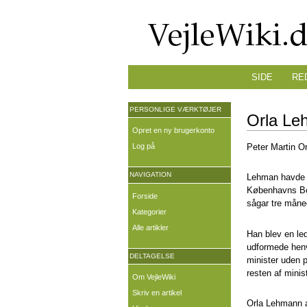
SIDE
RE
PERSONLIGE VÆRKTØJER
Orla Le
Opret en ny brugerkonto
Log på
Peter Martin Or
NAVIGATION
Lehman havde 
Københavns Bor
Forside
sågar tre måne
Kategorier
Alle artikler
Han blev en le
udformede henve
DELTAGELSE
minister uden 
resten af minis
Om VejleWiki
Skriv en artikel
Orla Lehmann 