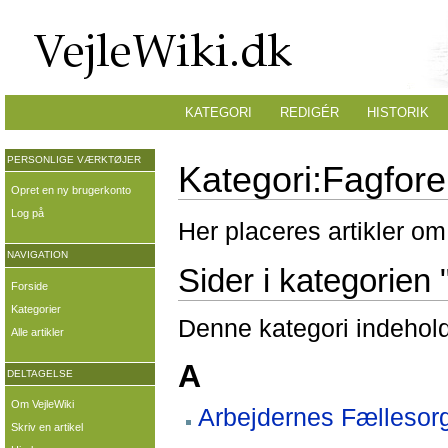
KATEGORI
REDIGÉR
HISTORIK
PERSONLIGE VÆRKTØJER
Kategori:Fagfore
Opret en ny brugerkonto
Log på
Her placeres artikler om
NAVIGATION
Sider i kategorien
Forside
Kategorier
Denne kategori indeholde
Alle artikler
A
DELTAGELSE
Om VejleWiki
Arbejdernes Fællesor
Skriv en artikel