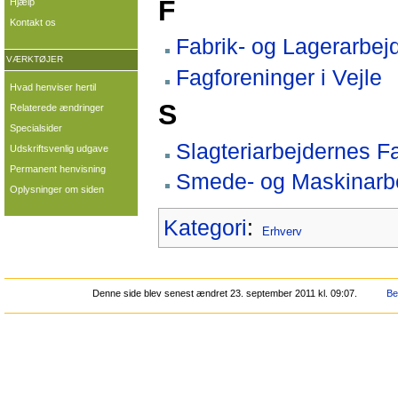
F
Hjælp
Kontakt os
Fabrik- og Lagerarbej
VÆRKTØJER
Fagforeninger i Vejle
Hvad henviser hertil
S
Relaterede ændringer
Specialsider
Slagteriarbejdernes F
Udskriftsvenlig udgave
Permanent henvisning
Smede- og Maskinarbej
Oplysninger om siden
Kategori
:
Erhverv
Denne side blev senest ændret 23. september 2011 kl. 09:07.
Be