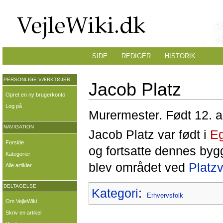
SIDE
REDIGÉR
HISTORIK
PERSONLIGE VÆRKTØJER
Jacob Platz
Opret en ny brugerkonto
Log på
Murermester. Født 12. 
NAVIGATION
Jacob Platz var født i
E
Forside
og fortsatte dennes bygge
Kategorier
blev området ved
Platzv
Alle artikler
DELTAGELSE
Kategori
:
Erhvervsfolk
Om VejleWiki
Skriv en artikel