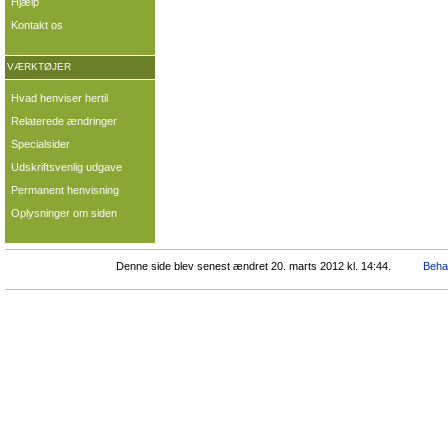
Hjælp
Kontakt os
VÆRKTØJER
Hvad henviser hertil
Relaterede ændringer
Specialsider
Udskriftsvenlig udgave
Permanent henvisning
Oplysninger om siden
Denne side blev senest ændret 20. marts 2012 kl. 14:44.
Behan