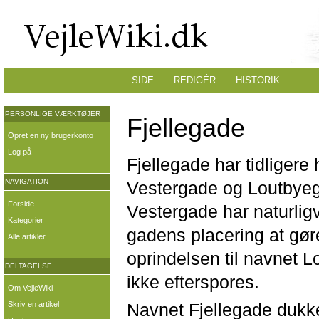
SIDE
REDIGÉR
HISTORIK
PERSONLIGE VÆRKTØJER
Fjellegade
Opret en ny brugerkonto
Log på
Fjellegade har tidligere
NAVIGATION
Vestergade og Loutbye
Forside
Vestergade har naturlig
Kategorier
gadens placering at gø
Alle artikler
oprindelsen til navnet 
DELTAGELSE
ikke efterspores.
Om VejleWiki
Navnet Fjellegade dukker
Skriv en artikel