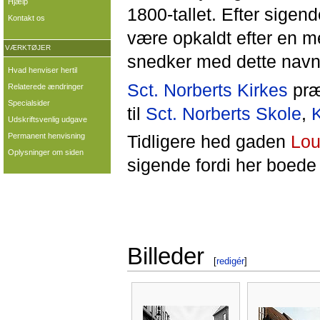
Hjælp
1800-tallet. Efter sigen
Kontakt os
være opkaldt efter en 
VÆRKTØJER
snedker med dette navn
Hvad henviser hertil
Sct. Norberts Kirkes
præ
Relaterede ændringer
Specialsider
til
Sct. Norberts Skole
,
Udskriftsvenlig udgave
Permanent henvisning
Tidligere hed gaden
Lou
Oplysninger om siden
sigende fordi her boede
Billeder
[
redigér
]