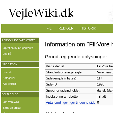
FIL
REDIGÉR
HISTORIK
PERSONLIGE VÆRKTØJER
Information om "Fil:Vore
Opret en ny brugerkonto
Log på
Grundlæggende oplysninger
NAVIGATION
Vist sidetitel
Fil:Vore h
Forside
Standardsorteringsnøgle
Vore henso
Kategorier
Sidelængde (i bytes)
117
Alle artikler
Side-ID
1998
Sprog for sideindholdet
dansk (da)
DELTAGELSE
Indeksering af robotter
Tilladt
Om VejleWiki
Antal omdirigeringer til denne side
0
Skriv en artikel