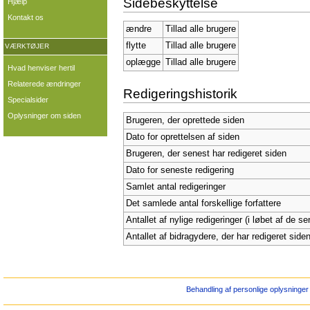
Sidebeskyttelse
Hjælp
Kontakt os
ændre
Tillad alle brugere
flytte
Tillad alle brugere
VÆRKTØJER
oplægge
Tillad alle brugere
Hvad henviser hertil
Relaterede ændringer
Redigeringshistorik
Specialsider
Oplysninger om siden
Brugeren, der oprettede siden
Dato for oprettelsen af siden
Brugeren, der senest har redigeret siden
Dato for seneste redigering
Samlet antal redigeringer
Det samlede antal forskellige forfattere
Antallet af nylige redigeringer (i løbet af de s
Antallet af bidragydere, der har redigeret siden
Behandling af personlige oplysninger