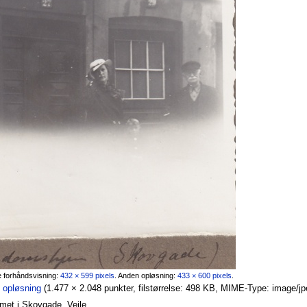
e forhåndsvisning:
432 × 599 pixels
.
Anden opløsning:
433 × 600 pixels
.
e opløsning
‎
(1.477 × 2.048 punkter, filstørrelse: 498 KB, MIME-Type: image/jp
et i Skovgade, Vejle.