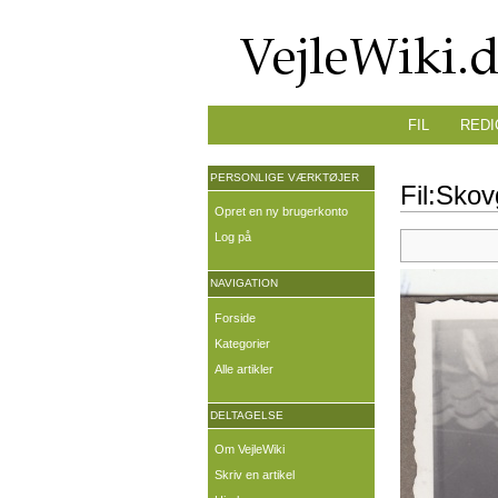
FIL
REDI
PERSONLIGE VÆRKTØJER
Fil:Skov
Opret en ny brugerkonto
Log på
NAVIGATION
Forside
Kategorier
Alle artikler
DELTAGELSE
Om VejleWiki
Skriv en artikel