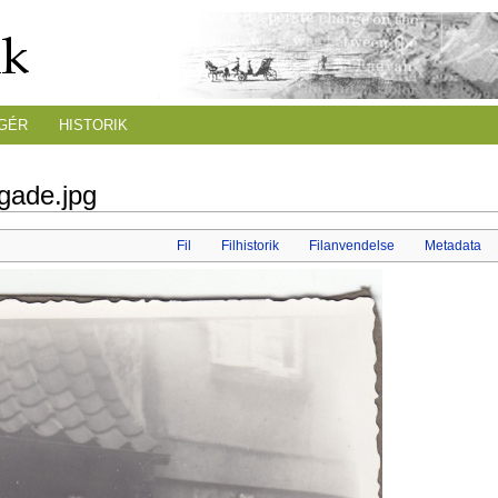
GÉR
HISTORIK
gade.jpg
Fil
Filhistorik
Filanvendelse
Metadata