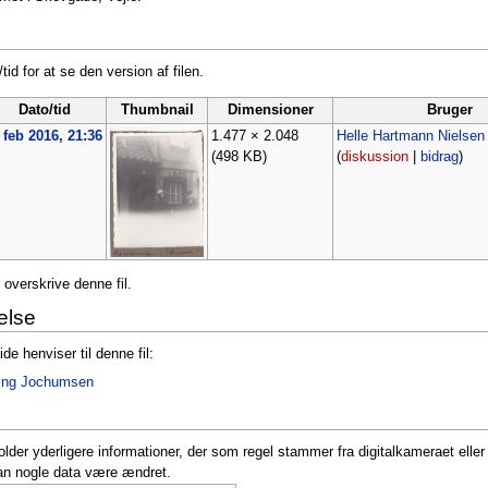
tid for at se den version af filen.
Dato/tid
Thumbnail
Dimensioner
Bruger
 feb 2016, 21:36
1.477 × 2.048
Helle Hartmann Nielsen
(498 KB)
(
diskussion
|
bidrag
)
 overskrive denne fil.
else
de henviser til denne fil:
sing Jochumsen
older yderligere informationer, der som regel stammer fra digitalkameraet elle
an nogle data være ændret.