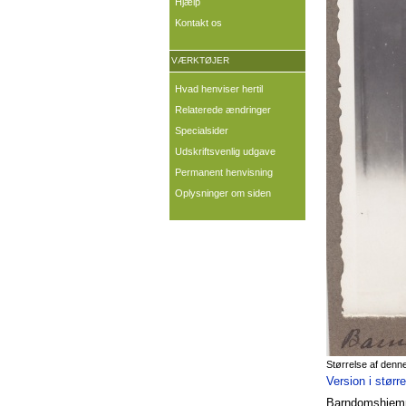
Hjælp
Kontakt os
VÆRKTØJER
Hvad henviser hertil
Relaterede ændringer
Specialsider
Udskriftsvenlig udgave
Permanent henvisning
Oplysninger om siden
Størrelse af denn
Version i størr
Barndomshjemm