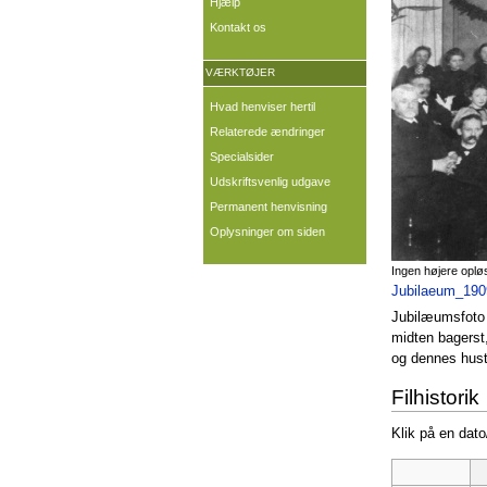
Hjælp
Kontakt os
VÆRKTØJER
Hvad henviser hertil
Relaterede ændringer
Specialsider
Udskriftsvenlig udgave
Permanent henvisning
Oplysninger om siden
Ingen højere oplø
Jubilaeum_190
Jubilæumsfoto 
midten bagerst
og dennes hust
Filhistorik
Klik på en dato/