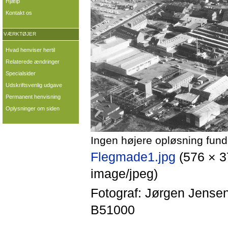
Hjælp
Kontakt os
VÆRKTØJER
Hvad henviser hertil
Relaterede ændringer
Specialsider
Udskriftsvenlig udgave
Permanent henvisning
Oplysninger om siden
Ingen højere opløsning fund
Flegmade1.jpg
‎
(576 × 3
image/jpeg)
Fotograf: Jørgen Jensen,
B51000