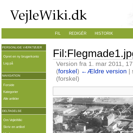
FIL
REDIGÉR
HISTORIK
PERSONLIGE VÆRKTØJER
Fil:Flegmade1.jp
Opret en ny brugerkonto
Version fra 1. mar 2011, 1
Log på
(
forskel
)
←Ældre version
| 
NAVIGATION
(forskel)
Forside
Kategorier
Alle artikler
DELTAGELSE
Om VejleWiki
Skriv en artikel