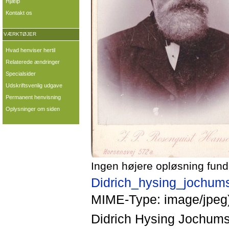
Hjælp
Kontakt os
VÆRKTØJER
Hvad henviser hertil
Relaterede ændringer
Specialsider
Udskriftsvenlig udgave
Permanent henvisning
Oplysninger om siden
Ingen højere opløsning fund
Didrich_hysing_jochum
MIME-Type: image/jpeg
Didrich Hysing Jochumse