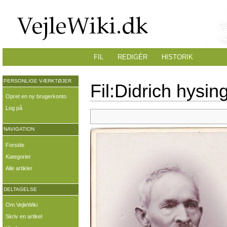
FIL
REDIGÉR
HISTORIK
PERSONLIGE VÆRKTØJER
Fil:Didrich hysi
Opret en ny brugerkonto
Log på
NAVIGATION
Forside
Kategorier
Alle artikler
DELTAGELSE
Om VejleWiki
Skriv en artikel