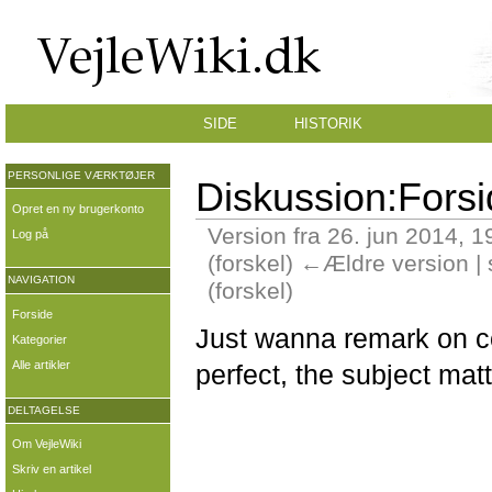
SIDE
HISTORIK
PERSONLIGE VÆRKTØJER
Diskussion:Fors
Opret en ny brugerkonto
Version fra 26. jun 2014, 1
Log på
(forskel) ←Ældre version |
NAVIGATION
(forskel)
Forside
Just wanna remark on co
Kategorier
Alle artikler
perfect, the subject mat
DELTAGELSE
Om VejleWiki
Skriv en artikel