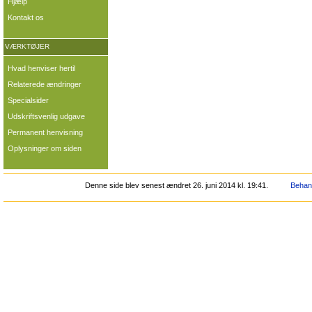
Hjælp
Kontakt os
VÆRKTØJER
Hvad henviser hertil
Relaterede ændringer
Specialsider
Udskriftsvenlig udgave
Permanent henvisning
Oplysninger om siden
Denne side blev senest ændret 26. juni 2014 kl. 19:41.
Behand