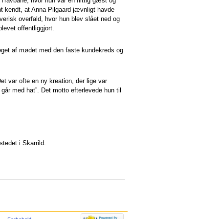
Travbane, hvor hun var en flittig gæst og
ent kendt, at Anna Pilgaard jævnligt havde
verisk overfald, hvor hun blev slået ned og
evet offentliggjort.
meget af mødet med den faste kundekreds og
 var ofte en ny kreation, der lige var
går med hat”. Det motto efterlevede hun til
stedet i Skarrild.