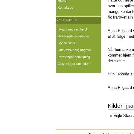
Hatte og heste 
Hjælp
hvor hun spille
Kontakt os
mange kontanter
fik frarøvet si
VÆRKTØJER
Hvad henviser hertil
Anna Pilgaard 
af at følge med 
Relaterede ændringer
Specialsider
Når hun ankom 
Udskriftsvenlig udgave
kommet hjem fra
Permanent henvisning
det sidste.
Oplysninger om siden
Hun lukkede sin
Anna Pilgaard d
Kilder
[
red
Vejle Stads