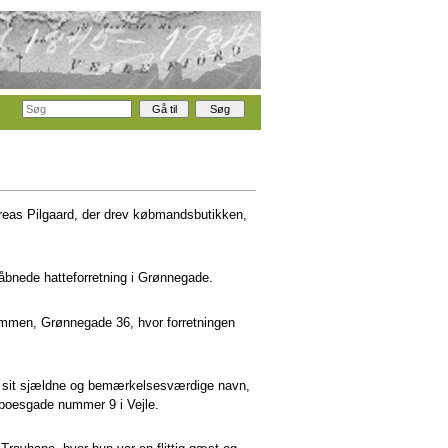
dreas Pilgaard, der drev købmandsbutikken,
 åbnede hatteforretning i Grønnegade.
dommen, Grønnegade 36, hvor forretningen
vde sit sjældne og bemærkelsesværdige navn,
yboesgade nummer 9 i Vejle.