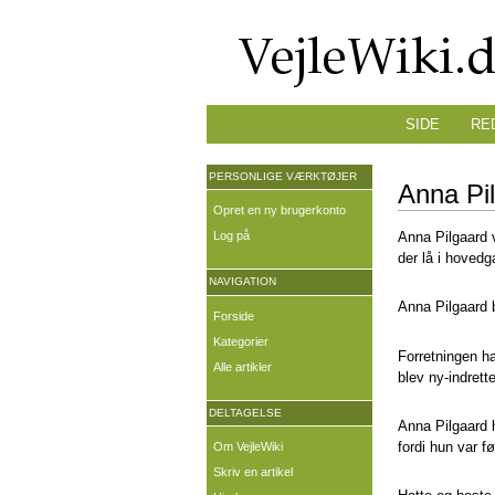
SIDE
RE
PERSONLIGE VÆRKTØJER
Anna Pi
Opret en ny brugerkonto
Log på
Anna Pilgaard 
der lå i hovedg
NAVIGATION
Anna Pilgaard b
Forside
Kategorier
Forretningen h
Alle artikler
blev ny-indrette
DELTAGELSE
Anna Pilgaard 
fordi hun var 
Om VejleWiki
Skriv en artikel