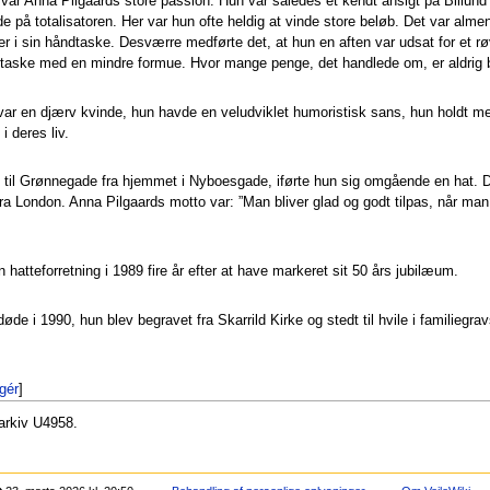
var Anna Pilgaards store passion. Hun var således et kendt ansigt på Billund 
de på totalisatoren. Her var hun ofte heldig at vinde store beløb. Det var alm
 i sin håndtaske. Desværre medførte det, at hun en aften var udsat for et rø
n taske med en mindre formue. Hvor mange penge, det handlede om, er aldrig bl
var en djærv kvinde, hun havde en veludviklet humoristisk sans, hun holdt 
i deres liv.
til Grønnegade fra hjemmet i Nyboesgade, iførte hun sig omgående en hat. Det
 London. Anna Pilgaards motto var: ”Man bliver glad og godt tilpas, når man 
 hatteforretning i 1989 fire år efter at have markeret sit 50 års jubilæum.
øde i 1990, hun blev begravet fra Skarrild Kirke og stedt til hvile i familiegrav
igér
]
arkiv U4958.