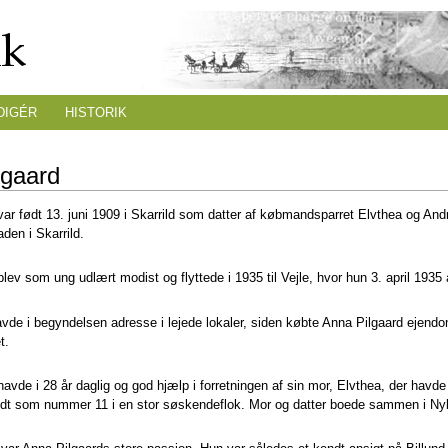
DIGÉR
HISTORIK
lgaard
var født 13. juni 1909 i Skarrild som datter af købmandsparret Elvthea og An
aden i Skarrild.
lev som ung udlært modist og flyttede i 1935 til Vejle, hvor hun 3. april 1935
avde i begyndelsen adresse i lejede lokaler, siden købte Anna Pilgaard ejen
t.
havde i 28 år daglig og god hjælp i forretningen af sin mor, Elvthea, der ha
født som nummer 11 i en stor søskendeflok. Mor og datter boede sammen i N