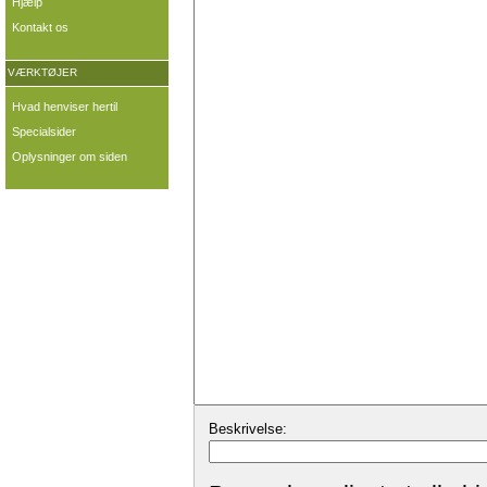
Hjælp
Kontakt os
VÆRKTØJER
Hvad henviser hertil
Specialsider
Oplysninger om siden
Beskrivelse: