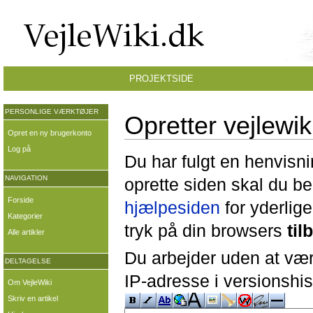
PROJEKTSIDE
PERSONLIGE VÆRKTØJER
Opretter vejlewik
Opret en ny brugerkonto
Log på
Du har fulgt en henvisni
NAVIGATION
oprette siden skal du b
Forside
hjælpesiden
for yderlige
Kategorier
tryk på din browsers
til
Alle artikler
Du arbejder uden at være
DELTAGELSE
IP-adresse i versionshis
Om VejleWiki
Skriv en artikel