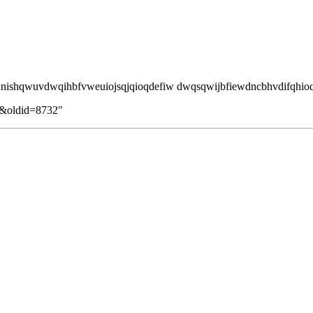
shqwuvdwqihbfvweuiojsqjqioqdefiw dwqsqwijbfiewdncbhvdifqhioqs
kt&oldid=8732
"