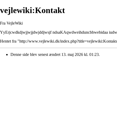
vejlewiki:Kontakt
Fra VejleWiki
YyErjcwdkdjwjjwjjdwjddjwsjf ndsaKAqwdweihduncbbwebidaa iudwni
Hentet fra "
http://www.vejlewiki.dk/index.php?title=vejlewiki:Konta
Denne side blev senest ændret 13. maj 2026 kl. 01:23.