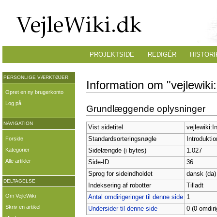
PROJEKTSIDE
REDIGÉR
HISTORI
PERSONLIGE VÆRKTØJER
Information om "vejlewiki:
Opret en ny brugerkonto
Log på
Grundlæggende oplysninger
NAVIGATION
Vist sidetitel
vejlewiki:I
Forside
Standardsorteringsnøgle
Introduktio
Kategorier
Sidelængde (i bytes)
1.027
Alle artikler
Side-ID
36
Sprog for sideindholdet
dansk (da)
DELTAGELSE
Indeksering af robotter
Tilladt
Om VejleWiki
Antal omdirigeringer til denne side
1
Skriv en artikel
Undersider til denne side
0 (0 omdiri