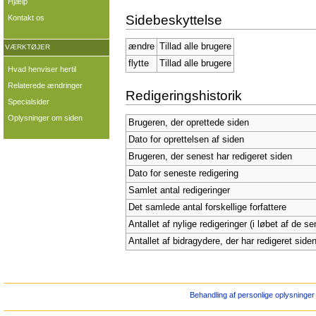
Hjælp
Sidebeskyttelse
Kontakt os
ændre
Tillad alle brugere
VÆRKTØJER
flytte
Tillad alle brugere
Hvad henviser hertil
Relaterede ændringer
Redigeringshistorik
Specialsider
Oplysninger om siden
Brugeren, der oprettede siden
Dato for oprettelsen af siden
Brugeren, der senest har redigeret siden
Dato for seneste redigering
Samlet antal redigeringer
Det samlede antal forskellige forfattere
Antallet af nylige redigeringer (i løbet af de s
Antallet af bidragydere, der har redigeret siden
Behandling af personlige oplysninger