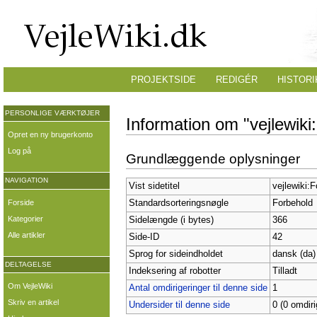
PROJEKTSIDE
REDIGÉR
HISTORI
PERSONLIGE VÆRKTØJER
Information om "vejlewiki
Opret en ny brugerkonto
Log på
Grundlæggende oplysninger
NAVIGATION
Vist sidetitel
vejlewiki:
Forside
Standardsorteringsnøgle
Forbehold
Kategorier
Sidelængde (i bytes)
366
Alle artikler
Side-ID
42
Sprog for sideindholdet
dansk (da)
DELTAGELSE
Indeksering af robotter
Tilladt
Om VejleWiki
Antal omdirigeringer til denne side
1
Skriv en artikel
Undersider til denne side
0 (0 omdiri