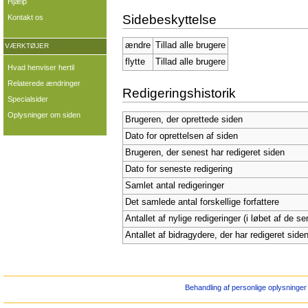
Hjælp
Sidebeskyttelse
Kontakt os
ændre
Tillad alle brugere
VÆRKTØJER
flytte
Tillad alle brugere
Hvad henviser hertil
Relaterede ændringer
Redigeringshistorik
Specialsider
Oplysninger om siden
Brugeren, der oprettede siden
Dato for oprettelsen af siden
Brugeren, der senest har redigeret siden
Dato for seneste redigering
Samlet antal redigeringer
Det samlede antal forskellige forfattere
Antallet af nylige redigeringer (i løbet af de s
Antallet af bidragydere, der har redigeret siden
Behandling af personlige oplysninger