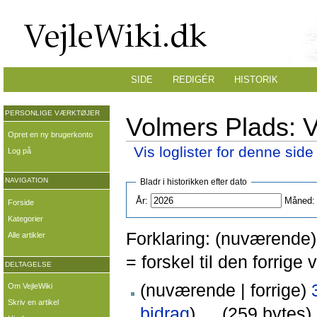
SIDE
REDIGÉR
HISTORIK
PERSONLIGE VÆRKTØJER
Volmers Plads: V
Opret en ny brugerkonto
Vis loglister for denne side
Log på
NAVIGATION
Bladr i historikken efter dato
År:
Måned:
Forside
Kategorier
Forklaring: (nuværende) 
Alle artikler
= forskel til den forrig
DELTAGELSE
(nuværende | forrige)
Om VejleWiki
Skriv en artikel
bidrag
)
‎
. .
(259 bytes)