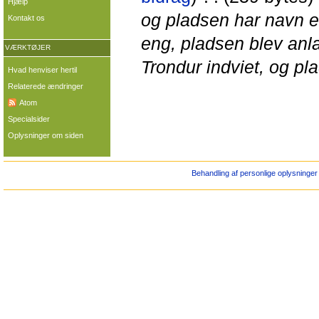
Hjælp
og pladsen har navn 
Kontakt os
eng, pladsen blev anla
VÆRKTØJER
Trondur indviet, og pl
Hvad henviser hertil
Relaterede ændringer
Atom
Specialsider
Oplysninger om siden
Behandling af personlige oplysninger