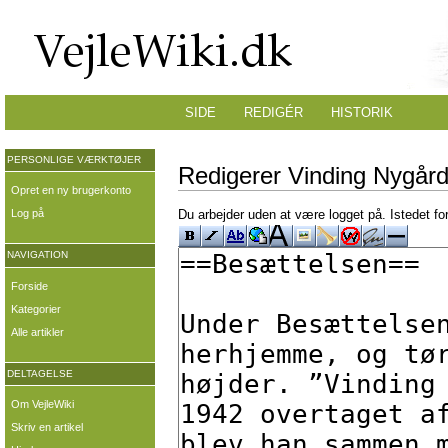
SIDE
REDIGÉR
HISTORIK
PERSONLIGE VÆRKTØJER
Redigerer Vinding Nygårds
Opret en ny brugerkonto
Log på
Du arbejder uden at være logget på. Istedet fo
NAVIGATION
Forside
Kategorier
Alle artikler
DELTAGELSE
Om VejleWiki
Skriv en artikel