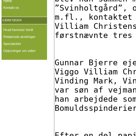
Hjælp
Kontakt os
VÆRKTØJER
Hvad henviser hertil
Relaterede ændringer
Specialsider
Oplysninger om siden