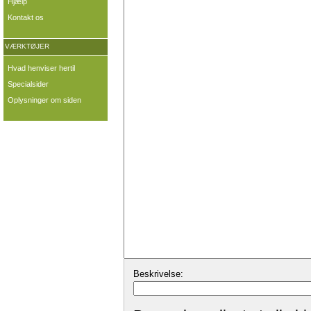
Hjælp
Kontakt os
VÆRKTØJER
Hvad henviser hertil
Specialsider
Oplysninger om siden
Beskrivelse: