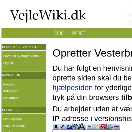
SIDE
OPRET
PERSONLIGE VÆRKTØJER
Opretter Vester
Opret en ny brugerkonto
Log på
Du har fulgt en henvisni
NAVIGATION
oprette siden skal du b
Forside
hjælpesiden
for yderlige
Kategorier
tryk på din browsers
til
Alle artikler
Du arbejder uden at være
DELTAGELSE
IP-adresse i versionshis
Om VejleWiki
Skriv en artikel