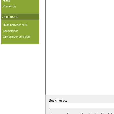
Hjælp
Kontakt os
VÆRKTØJER
Hvad henviser hertil
Specialsider
Oplysninger om siden
Beskrivelse: