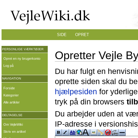
SIDE
OPRET
PERSONLIGE VÆRKTØJER
Opretter Vejle B
Opret en ny brugerkonto
Log på
Du har fulgt en henvisni
NAVIGATION
oprette siden skal du b
Forside
hjælpesiden
for yderlige
Kategorier
tryk på din browsers
til
Alle artikler
Du arbejder uden at være
DELTAGELSE
IP-adresse i versionshis
Om VejleWiki
Skriv en artikel