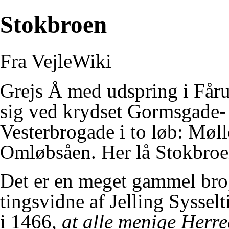
Stokbroen
Fra VejleWiki
Grejs Å
med udspring i
Får
sig ved krydset
Gormsgade
-
Vesterbrogade
i to løb:
Møll
Omløbsåen
. Her lå Stokbroe
Det er en meget gammel bro,
tingsvidne af Jelling Sysselt
i 1466,
at alle menige Herr