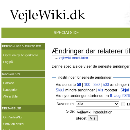
SPECIALSIDE
PERSONLIGE VÆRKTØJER
Ændringer der relaterer til
Opret en ny brugerkonto
←
vejlewiki:Introduktion
Log på
Denne specialside viser de seneste ændringer p
NAVIGATION
Indstillinger for seneste ændringer
Forside
Vis seneste
50
|
100
|
250
|
500
ændringer i
Kategorier
Skjul
mindre ændringer |
Vis
robotter |
Skjul
Vis nye ændringer startende fra
9. aug 2026
Alle artikler
Navnerum:
U
DELTAGELSE
Side:
Om VejleWiki
stedet
Skriv en artikel