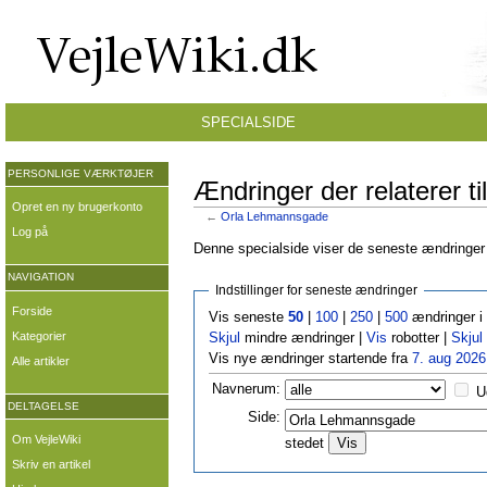
SPECIALSIDE
PERSONLIGE VÆRKTØJER
Ændringer der relaterer 
Opret en ny brugerkonto
←
Orla Lehmannsgade
Log på
Denne specialside viser de seneste ændringer p
NAVIGATION
Indstillinger for seneste ændringer
Forside
Vis seneste
50
|
100
|
250
|
500
ændringer i
Kategorier
Skjul
mindre ændringer |
Vis
robotter |
Skjul
Vis nye ændringer startende fra
7. aug 2026
Alle artikler
Navnerum:
U
DELTAGELSE
Side:
Om VejleWiki
stedet
Skriv en artikel