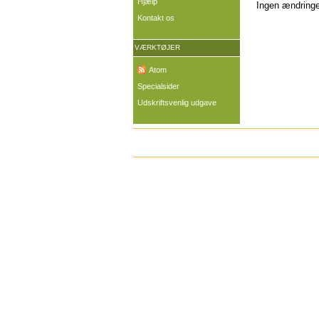
Hjælp
Ingen ændringer
Kontakt os
VÆRKTØJER
Atom
Specialsider
Udskriftsvenlig udgave