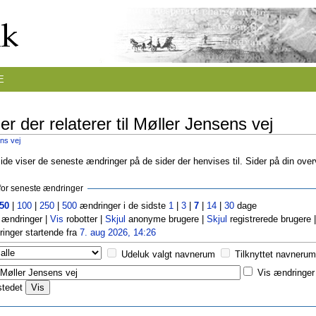
E
r der relaterer til Møller Jensens vej
ns vej
de viser de seneste ændringer på de sider der henvises til. Sider på din ove
r for seneste ændringer
50
|
100
|
250
|
500
ændringer i de sidste
1
|
3
|
7
|
14
|
30
dage
ændringer |
Vis
robotter |
Skjul
anonyme brugere |
Skjul
registrerede brugere 
inger startende fra
7. aug 2026, 14:26
Udeluk valgt navnerum
Tilknyttet navnerum
Vis ændringer 
stedet