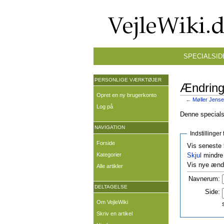
SPECIALSID
PERSONLIGE VÆRKTØJER
Ændringe
Opret en ny brugerkonto
←
Møller Jense
Log på
Denne specialsi
NAVIGATION
Indstillinge
Forside
Vis seneste
Kategorier
Skjul
mindre 
Vis nye ændr
Alle artikler
Navnerum:
DELTAGELSE
Side:
Om VejleWiki
Skriv en artikel