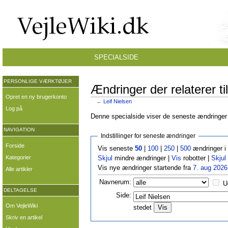
SPECIALSIDE
PERSONLIGE VÆRKTØJER
Ændringer der relaterer til
Opret en ny brugerkonto
←
Leif Nielsen
Log på
Denne specialside viser de seneste ændringer p
NAVIGATION
Indstillinger for seneste ændringer
Forside
Vis seneste
50
|
100
|
250
|
500
ændringer i
Kategorier
Skjul
mindre ændringer |
Vis
robotter |
Skjul
Vis nye ændringer startende fra
7. aug 2026
Alle artikler
Navnerum:
U
DELTAGELSE
Side:
Om VejleWiki
stedet
Skriv en artikel