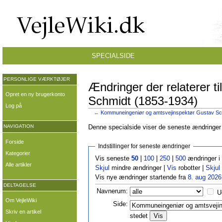
SPECIALSIDE
PERSONLIGE VÆRKTØJER
Ændringer der relaterer 
Opret en ny brugerkonto
Schmidt (1853-1934)
Log på
←
Kommuneingeniør og amtsvejinspektør Gustav Sc
NAVIGATION
Denne specialside viser de seneste ændringer p
Forside
Indstillinger for seneste ændringer
Kategorier
Vis seneste
50
|
100
|
250
|
500
ændringer i
Alle artikler
Skjul
mindre ændringer |
Vis
robotter |
Skjul
Vis nye ændringer startende fra
8. aug 2026
DELTAGELSE
Navnerum:
U
Om VejleWiki
Side:
Skriv en artikel
stedet