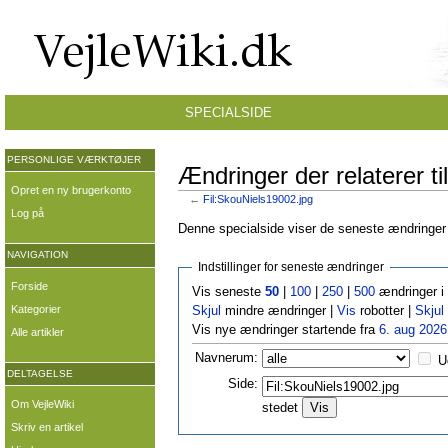
SPECIALSIDE
PERSONLIGE VÆRKTØJER
Ændringer der relaterer ti
Opret en ny brugerkonto
←
Fil:SkouNiels19002.jpg
Log på
Denne specialside viser de seneste ændringer p
NAVIGATION
Indstillinger for seneste ændringer
Forside
Vis seneste
50
|
100
|
250
|
500
ændringer i
Kategorier
Skjul
mindre ændringer |
Vis
robotter |
Skjul
Vis nye ændringer startende fra
6. aug 2026
Alle artikler
Navnerum:
U
DELTAGELSE
Side:
Om VejleWiki
stedet
Skriv en artikel