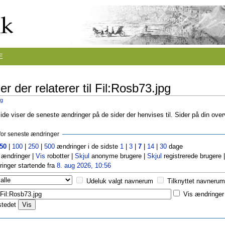
E
r der relaterer til Fil:Rosb73.jpg
pg
de viser de seneste ændringer på de sider der henvises til. Sider på din ove
r for seneste ændringer
50
|
100
|
250
|
500
ændringer i de sidste
1
|
3
|
7
|
14
|
30
dage
ændringer |
Vis
robotter |
Skjul
anonyme brugere |
Skjul
registrerede brugere 
inger startende fra
8. aug 2026, 10:56
Udeluk valgt navnerum
Tilknyttet navnerum
Vis ændringer 
stedet