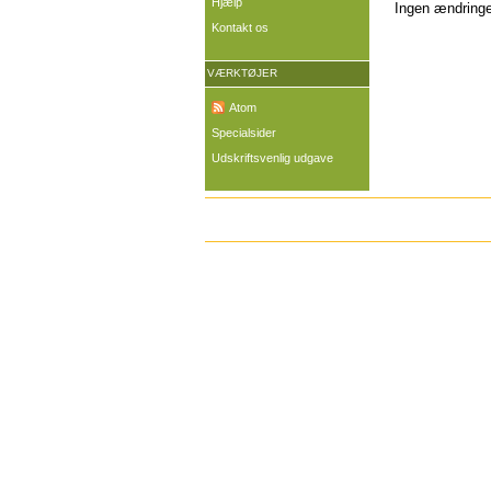
Hjælp
Ingen ændringer
Kontakt os
VÆRKTØJER
Atom
Specialsider
Udskriftsvenlig udgave