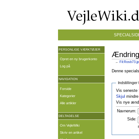
SPECIALSID
PERSONLIGE VÆRKTØJER
Ændringe
Opret en ny brugerkonto
←
Fil:Rosb73.j
Log på
Denne specialsi
NAVIGATION
Indstillinge
Forside
Vis seneste
Kategorier
Skjul
mindre 
Vis nye ændr
Alle artikler
Navnerum:
DELTAGELSE
Side:
Om VejleWiki
Skriv en artikel